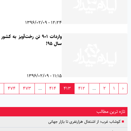
12:24 - 1396/02/09
واردات 901 تن رخت‌آویز به کشور در
سال 95!
11:15 - 1396/02/09
›
474
473
...
414
413
412
...
2
1
زه ترین مطالب
کوشاب غرب؛ از اشتغال هزارنفری تا بازار جهانی