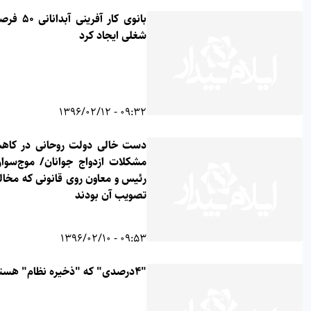
بانوی کار آفرینی آبدانانی 50 فرصت
شغلی ایجاد کرد
09:32 - 1396/02/12
دست خالی دولت روحانی در کاهش
مشکلات ازدواج جوانان/ موج‌سواری
رئیس و معاون روی قانونی که مخالف
تصویب آن بودند
09:53 - 1396/02/10
"۴درصدی" که "ذخیره نظام" هستند