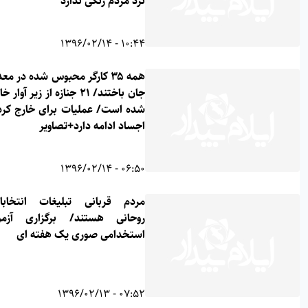
نزد مردم رنگی ندارد
10:44 - 1396/02/14
همه ۳۵ کارگر محبوس شده در معدن
جان باختند/ ۲۱ جنازه از زیر آوار خارج
شده است/ عملیات برای خارج کردن
اجساد ادامه دارد+تصاویر
06:50 - 1396/02/14
مردم قربانی تبلیغات انتخاباتی
روحانی هستند/ برگزاری آزمون
استخدامی صوری یک هفته ای
07:52 - 1396/02/13