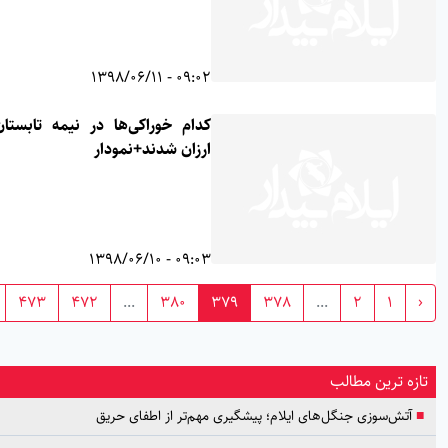
09:02 - 1398/06/11
کدام خوراکی‌ها در نیمه تابستان۹۸
ارزان شدند+نمودار
09:03 - 1398/06/10
›
473
472
...
380
379
378
...
2
1
ه ترین مطالب
آتش‌سوزی جنگل‌های ایلام؛ پیشگیری مهم‌تر از اطفای حریق