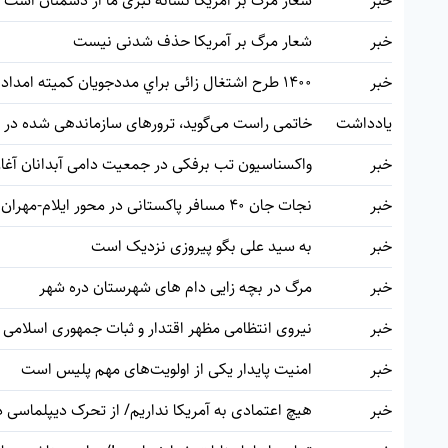
خبر
شعار مرگ بر آمریکا نشانه تبری ما از دشمنان است
خبر
شعار مرگ بر آمریکا حذف شدنی نیست
خبر
1400 طرح اشتغال زائی براي مددجويان کميته امداد ايوان اجرایی شده است
یادداشت
خاتمی راست می‌گوید، ترورهای سازماندهی شده در
خبر
واکسناسیون تب برفکی در جمعیت دامی آبدانان آغا
خبر
نجات جان 40 مسافر پاکستانی در محور ایلام-مهران
خبر
به سید علی بگو پیروزی نزدیک است
خبر
مرگ در بچه زایی دام های شهرستان دره شهر
خبر
نیروی انتظامی مظهر اقتدار و ثبات جمهوری اسلامی 
خبر
امنیت پایدار یکی از اولویت‌های مهم پلیس است
خبر
هیچ اعتمادی به آمریکا نداریم/ از تحرک دیپلماسی 