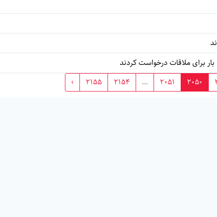
ند
›
2155
2154
...
2051
2050